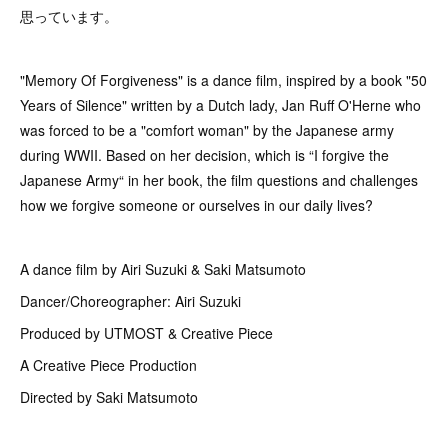
思っています。
"Memory Of Forgiveness" is a dance film, inspired by a book "50
Years of Silence" written by a Dutch lady, Jan Ruff O'Herne who
was forced to be a "comfort woman" by the Japanese army
during WWII. Based on her decision, which is “I forgive the
Japanese Army“ in her book, the film questions and challenges
how we forgive someone or ourselves in our daily lives?
A dance film by Airi Suzuki & Saki Matsumoto
Dancer/Choreographer: Airi Suzuki
Produced by UTMOST & Creative Piece
A Creative Piece Production
Directed by Saki Matsumoto